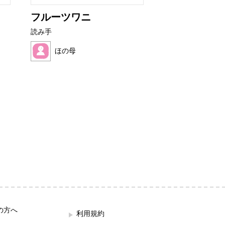
フルーツワニ
非常口君の育
読み手
読み手
ほの母
せなぴょん
の方へ
利用規約