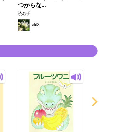
つからな...
イスづく...
読み手
読み手
aki3
aki3