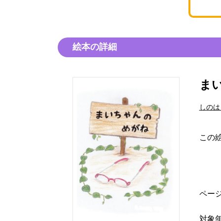
絵本の詳細
ま
しのは
この
ペー
対象