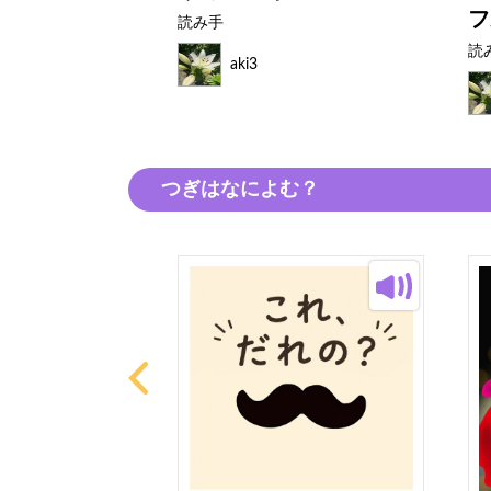
フ
読み手
読
aki3
つぎはなによむ？