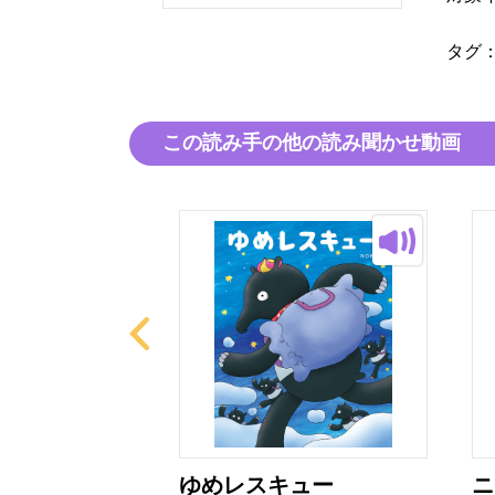
タグ
この読み手の他の読み聞かせ動画
ねん！
ゆめレスキュー
ニ