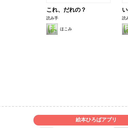
ター
これ、だれの？
い
読み手
読
ほこみ
絵本ひろばアプリ