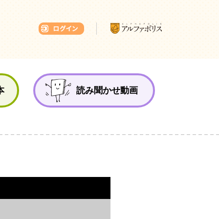
本ひろば
本
読み聞かせ動画