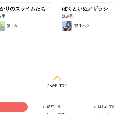
かりのスライムたち
ぼくといぬアザラシ
み手
読み手
ほこみ
望月 ハク
絵本一覧
はじめて