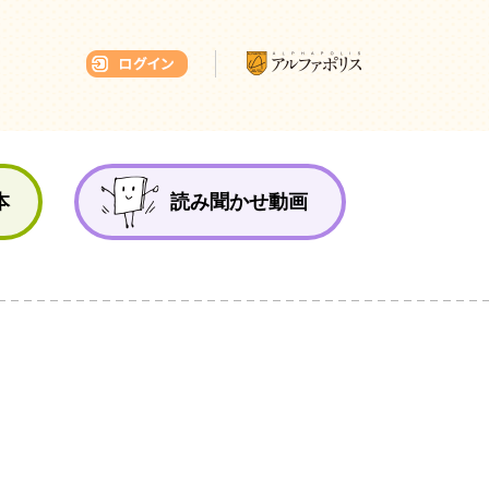
本ひろば
本
読み聞かせ動画