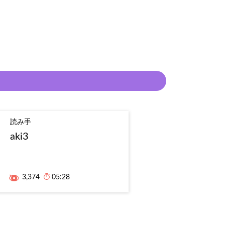
読み手
aki3
3,374
05:28