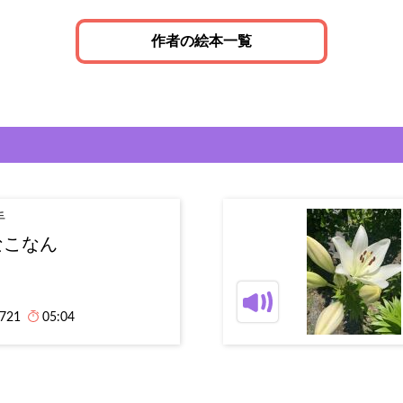
作者の絵本一覧
手
なこなん
,721
05:04