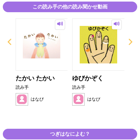
この読み手の他の読み聞かせ動画
 お
たかい たかい
ゆびかぞく
ペ
..
読み手
読み手
読み
はなび
はなび
つぎはなによむ？