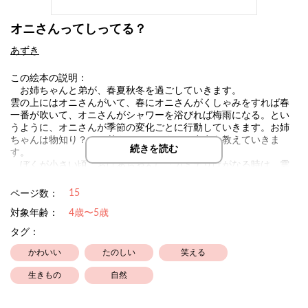
オニさんってしってる？
あずき
この絵本の説明：
お姉ちゃんと弟が、春夏秋冬を過ごしていきます。
雲の上にはオニさんがいて、春にオニさんがくしゃみをすれば春
一番が吹いて、オニさんがシャワーを浴びれば梅雨になる。とい
うように、オニさんが季節の変化ごとに行動していきます。お姉
ちゃんは物知り？で、弟さんにオニさんの存在を教えていきま
続きを読む
す。
ぼくが小さい頃、おばあちゃんに「カミナリはがなる時は、雲
の上に雷様という鬼がいるんだよ！そこで腹を出しているとヘソ
を取られるよ！！」とよく言われていました。
15
ページ数：
それを思い出して、春夏秋冬をオニさんと一緒に楽しく覚えてい
対象年齢：
4歳〜5歳
ければ良いと思い描きました。
タグ：
かわいい
たのしい
笑える
生きもの
自然