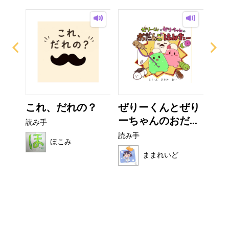
なび
これ、だれの？
ぜりーくんとぜり
い
ーちゃんのおだ...
た
読み手
読み手
読み
ほこみ
ままれいど