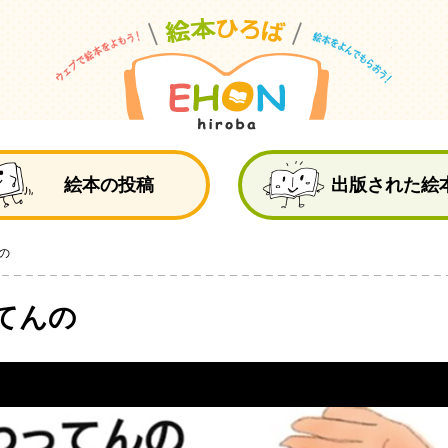
絵
絵本の投稿
出版された絵
の
てんの