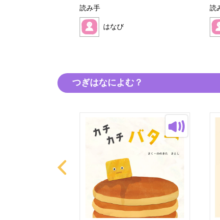
読み手
読
はなび
つぎはなによむ？