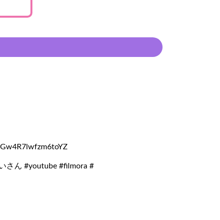
=dGw4R7lwfzm6toYZ
#youtube #filmora #