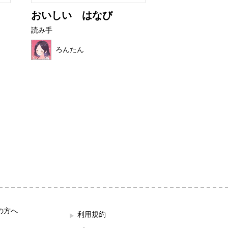
おいしい はなび
ぼくといぬア
読み手
読み手
ろんたん
望月 ハク
の方へ
利用規約