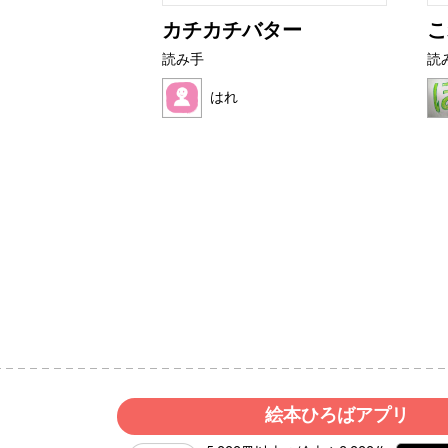
ライムたち
カチカチバター
こ
読み手
読
はれ
絵本ひろばアプリ