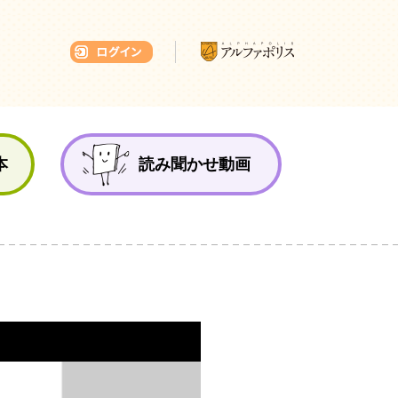
本ひろば
本
読み聞かせ動画