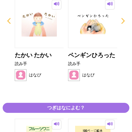
 お
たかい たかい
ペンギンひろった
ぽ
..
読み手
読み手
読み
はなび
はなび
つぎはなによむ？