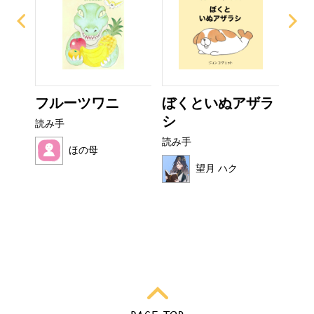
て方
フルーツワニ
ぼくといぬアザラ
い
シ
た
読み手
読み手
読み
ほの母
望月 ハク