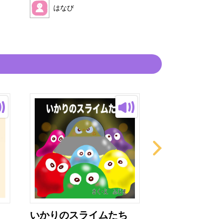
はなび
はなび
いかりのスライムたち
おいしい は