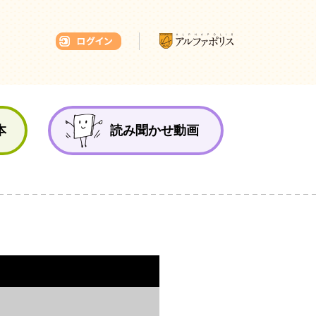
本ひろば
本
読み聞かせ動画