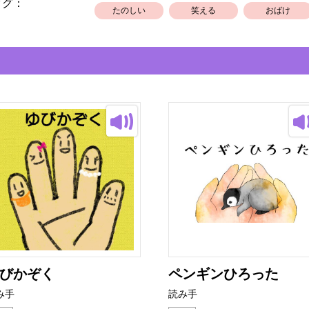
タグ：
たのしい
笑える
おばけ
びかぞく
ペンギンひろった
み手
読み手