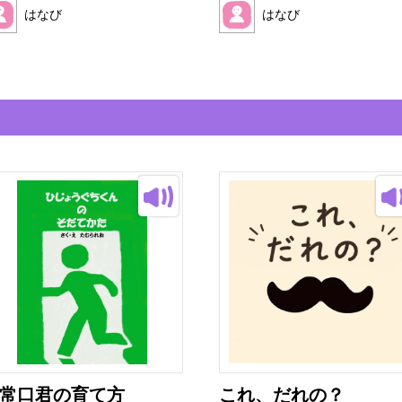
はなび
はなび
常口君の育て方
これ、だれの？