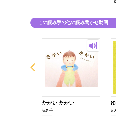
この読み手の他の読み聞かせ動画
と おばあさ
たかい たかい
ゆ
読み手
読