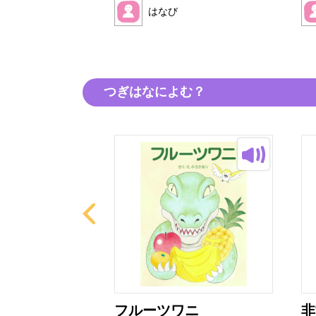
はなび
つぎはなによむ？
ター
フルーツワニ
非