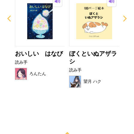
おいしい はなび
ぼくといぬアザラ
非
シ
読み手
読み
読み手
ろんたん
望月 ハク