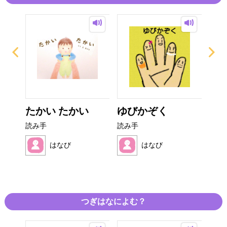
 お
たかい たかい
ゆびかぞく
ペ
..
読み手
読み手
読み
はなび
はなび
つぎはなによむ？