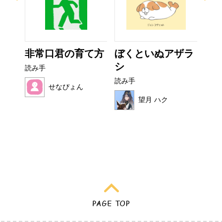
イム
非常口君の育て方
ぼくといぬアザラ
こ
シ
読み手
読み
読み手
せなぴょん
望月 ハク