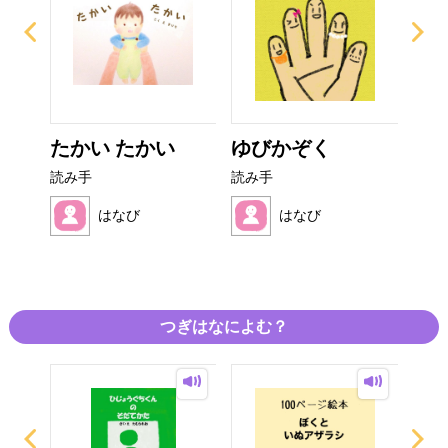
 お
たかい たかい
ゆびかぞく
ペ
..
読み手
読み手
読み
はなび
はなび
つぎはなによむ？