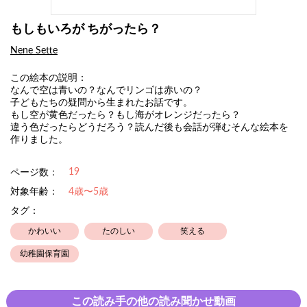
もしもいろが ちがったら？
Nene Sette
この絵本の説明：
なんで空は青いの？なんでリンゴは赤いの？
子どもたちの疑問から生まれたお話です。
もし空が黄色だったら？もし海がオレンジだったら？
違う色だったらどうだろう？読んだ後も会話が弾むそんな絵本を
作りました。
19
ページ数：
対象年齢：
4歳〜5歳
タグ：
かわいい
たのしい
笑える
幼稚園保育園
この読み手の他の読み聞かせ動画