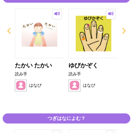
 お
たかい たかい
ゆびかぞく
ペ
..
読み手
読み手
読み
はなび
はなび
つぎはなによむ？