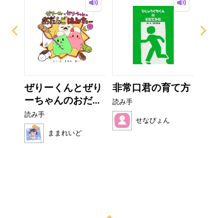
イム
ぜりーくんとぜり
非常口君の育て方
こ
ーちゃんのおだ...
読み手
読み
読み手
せなぴょん
ままれいど