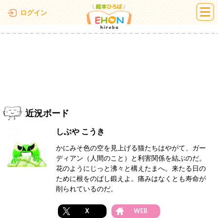
絵本ひろば
ログイン
近況ボード
しぶや こうき
かにみそ色の空を見上げる猫たちはやがて、ガー
ディアン（人間のこと）と利害関係を結ぶのだ。
花のようにじっと沸々と構えたまへ。来たる日の
ために根をのばし鍛えよ。痛みはなくとも寿命が
削られているのだ。
X
WEB