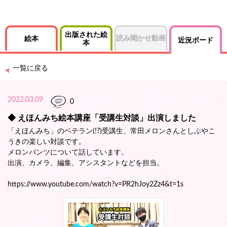
出版された絵
読み聞かせ動画
絵本
近況ボード
本
一覧に戻る
2022.03.09
0
◆ えほんみち絵本講座「受講生対談」出演しました
「えほんみち」のベテラン(!?)受講生、常田メロンさんとしぶやこ
うきの楽しい対談です。
メロンパンツについて話しています。
出演、カメラ、編集、アシスタントなどを担当。
https://www.youtube.com/watch?v=PR2hJoy2Zz4&t=1s