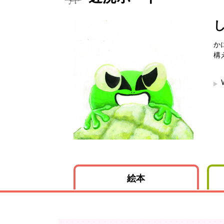
か
構
絵本