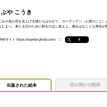
しぶや こうき
にみそ色の空を見上げる猫たちはやがて、ガーディアン（人間のこと）
えたまへ。来たる日のために根をのばし鍛えよ。痛みはなくとも寿命が
Webサイト
https://sopetan.jimdo.com/
X
読み聞かせ動画
出版された絵本