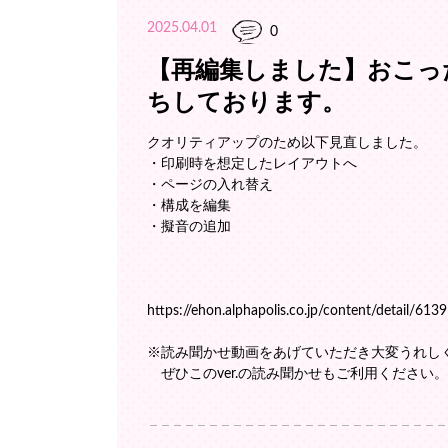
2025.04.01
0
【再編集しました】おこっ
ちしております。
クオリティアップのため以下見直しました。
・印刷時を想定したレイアウトへ
・ページの入れ替え
・構成を編集
・擬音の追加
https://ehon.alphapolis.co.jp/content/detail/6139
※読み聞かせ動画をあげていただき大変うれし
ぜひこのver.の読み聞かせもご利用ください