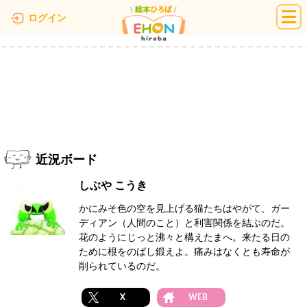
絵本ひろば
ログイン
近況ボード
しぶや こうき
かにみそ色の空を見上げる猫たちはやがて、ガー
ディアン（人間のこと）と利害関係を結ぶのだ。
花のようにじっと沸々と構えたまへ。来たる日の
ために根をのばし鍛えよ。痛みはなくとも寿命が
削られているのだ。
X
WEB