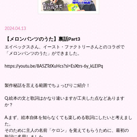
2024.04.13
【メロンパンツのうた】裏話Part3
エイベックスさん、イースト・ファクトリーさんとのコラボで
「メロンパンツのうた」ができました。
https://youtu.be/8A5ZTdXuHcs?si=EsXtrs-6y_kLEIPq
製作秘話を言える範囲でちょっぴりご紹介！
Q.絵本の文と歌詞はかなり違いますが工夫した点などあります
か？
A.まず、絵本自体を知らなくても楽しめる歌詞にしたいと考えまし
た。
そのために主人の名前「ケロン」を覚えてもらうために、最初の
歌詞に多用しました。