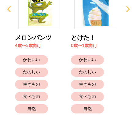
メロンパンツ
とけた！
そ
っ
4歳〜5歳向け
0歳〜1歳向け
2歳
かわいい
かわいい
たのしい
たのしい
生きもの
生きもの
食べもの
食べもの
自然
自然