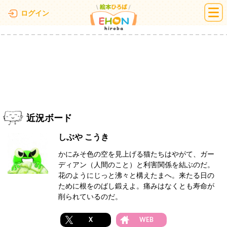
絵本ひろば
ログイン
近況ボード
しぶや こうき
かにみそ色の空を見上げる猫たちはやがて、ガー
ディアン（人間のこと）と利害関係を結ぶのだ。
花のようにじっと沸々と構えたまへ。来たる日の
ために根をのばし鍛えよ。痛みはなくとも寿命が
削られているのだ。
X
WEB