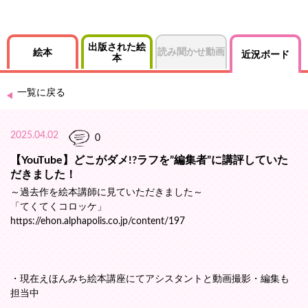
出版された絵
読み聞かせ動画
絵本
近況ボード
本
一覧に戻る
2025.04.02
0
【YouTube】どこがダメ!?ラフを”編集者”に講評していた
だきました！
～過去作を絵本講師に見ていただきました～
「てくてくコロッケ」
https://ehon.alphapolis.co.jp/content/197
・現在えほんみち絵本講座にてアシスタントと動画撮影・編集も
担当中