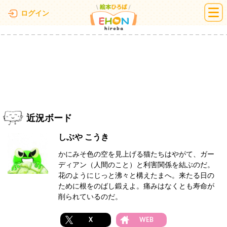
絵本ひろば
ログイン
近況ボード
しぶや こうき
かにみそ色の空を見上げる猫たちはやがて、ガー
ディアン（人間のこと）と利害関係を結ぶのだ。
花のようにじっと沸々と構えたまへ。来たる日の
ために根をのばし鍛えよ。痛みはなくとも寿命が
削られているのだ。
X
WEB