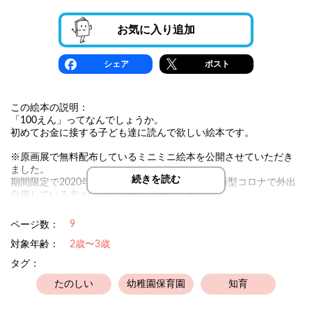
お気に入り追加
シェア
ポスト
この絵本の説明：
「100えん」ってなんでしょうか。
初めてお金に接する子ども達に読んで欲しい絵本です。
※原画展で無料配布しているミニミニ絵本を公開させていただき
ました。
続きを読む
期間限定で2020年春までを予定してましたが、新型コロナで外出
自粛している方々の為に延長する事にしました！
9
ページ数：
対象年齢：
2歳〜3歳
タグ：
たのしい
幼稚園保育園
知育