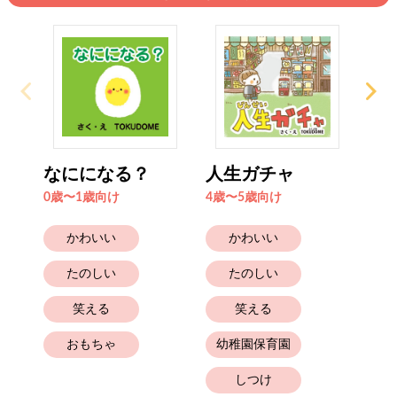
なにになる？
人生ガチャ
た
0歳〜1歳向け
4歳〜5歳向け
0歳
かわいい
かわいい
たのしい
たのしい
笑える
笑える
おもちゃ
幼稚園保育園
しつけ