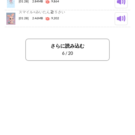
[01:28]
2.84MB
9,864
スマイル⭐️みいたん🏖５さい
[01:28]
2.46MB
9,202
さらに読み込む
6
/
20