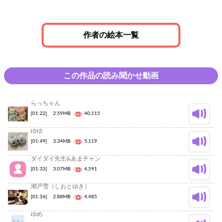
作者の絵本一覧
この作品の読み聞かせ動画
らっちゃん
[01:22]
2.59MB
40,115
ゆゆ
[01:49]
3.34MB
5,119
ダイダイ先生&あまチャン
[01:33]
3.07MB
4,591
潮戸雪（しおとゆき）
[01:36]
2.88MB
4,485
ゆめ