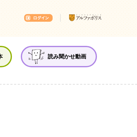
本ひろば
本
読み聞かせ動画