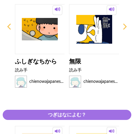
ふしぎなちから
無限
バ
ゃん
読み手
読み手
読み
es...
chienowajapanes...
chienowajapanes...
つぎはなによむ？