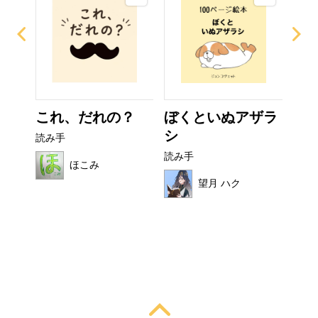
ー
これ、だれの？
ぼくといぬアザラ
フ
シ
読み手
読み
読み手
ほこみ
望月 ハク