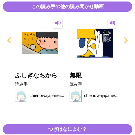
この読み手の他の読み聞かせ動画
ふしぎなちから
無限
バ
ゃん
読み手
読み手
読み
es...
chienowajapanes...
chienowajapanes...
つぎはなによむ？