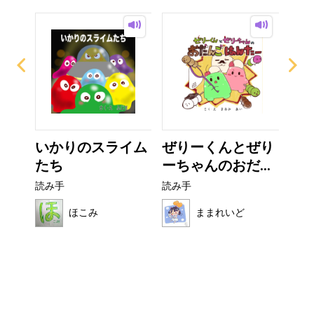
ー
いかりのスライム
ぜりーくんとぜり
こ
たち
ーちゃんのおだ...
読み
読み手
読み手
ほこみ
ままれいど