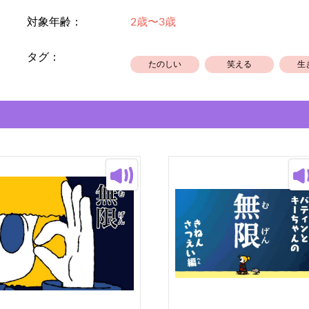
「大きくお口をあけてくださいにょ
対象年齢：
2歳〜3歳
「あーん」
可愛いにょろにょろ達がお口の中で
タグ：
にょろにょろ、にょろにょろ！
たのしい
笑える
生
海と川のまんなかにある病院の、楽
す。
ぜひお子さまと一緒に声を出して読
きっと楽しい気分になれますよ！