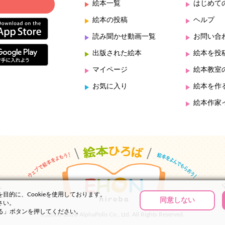
絵本一覧
はじめて
絵本の投稿
ヘルプ
読み聞かせ動画一覧
お問い合
出版された絵本
絵本を投
マイページ
絵本教室
お気に入り
絵本を作
絵本作家
的に、Cookieを使用しております。
同意しない
さい。
する」ボタンを押してください。
(C)2000-2026 AlphaPolis Co., Ltd. All Rights Reserved.