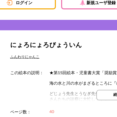
ログイン
新規ユーザ登録
にょろにょろびょういん
ふんわりにゃんこ
この絵本の説明：
★第15回絵本・児童書大賞「奨励
海の水と川の水がまざるところに『
どじょう先生とうなぎ先生とうみへ
続
さんたちの診察に大忙しです！
さて、今日の患者さんは？
40
ページ数：