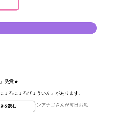
賞」受賞★
にょろにょろびょういん』があります。
び先生、受付のチンアナゴさんが毎日お魚
きを読む