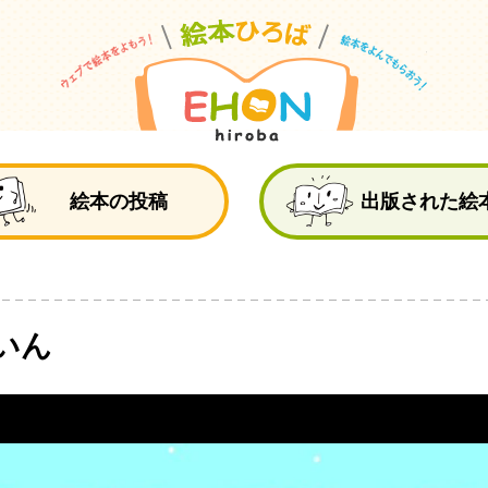
絵
絵本の投稿
出版された絵
いん