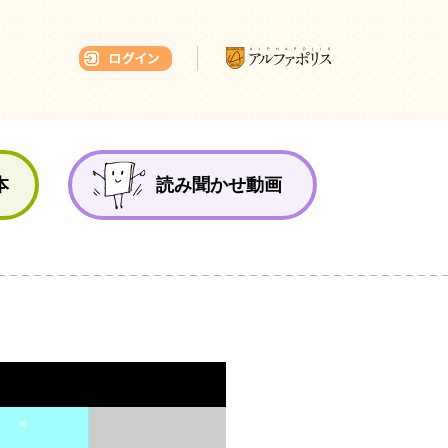
本ひろば
本
読み聞かせ動画