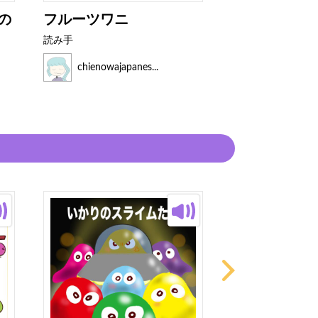
の
フルーツワニ
ひつじを10
ら
読み手
読み手
chienowajapanes...
chienowajap