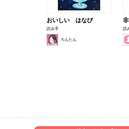
アザラシ
おいしい はなび
非
読み手
読
ク
ろんたん