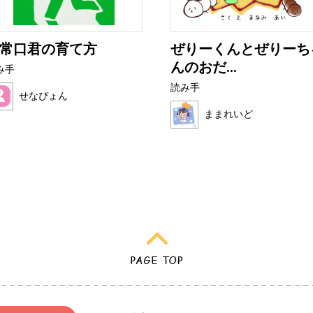
常口君の育て方
ぜりーくんとぜりーち
んのおだ...
み手
読み手
せなぴょん
ままれいど