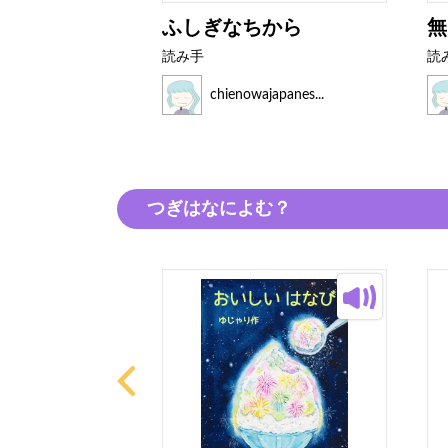
ふしぎなちから
無
読み手
読
japanes...
chienowajapanes...
つぎはなによむ？