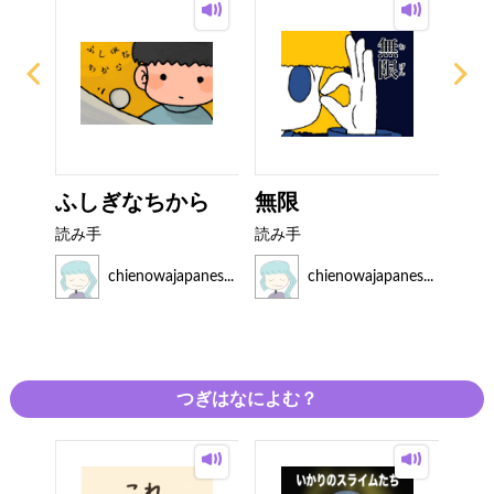
ふしぎなちから
無限
バ
ゃん
読み手
読み手
読み
es...
chienowajapanes...
chienowajapanes...
つぎはなによむ？