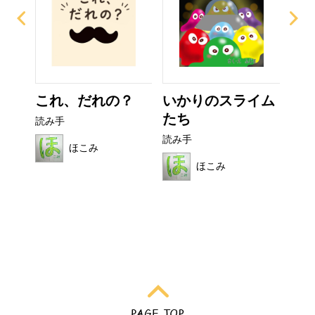
て方
これ、だれの？
いかりのスライム
お
たち
読み手
読み
読み手
ほこみ
ほこみ