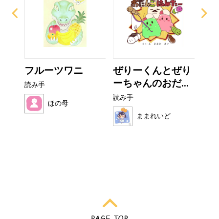
ー
フルーツワニ
ぜりーくんとぜり
非
ーちゃんのおだ...
読み手
読み
読み手
ほの母
ままれいど