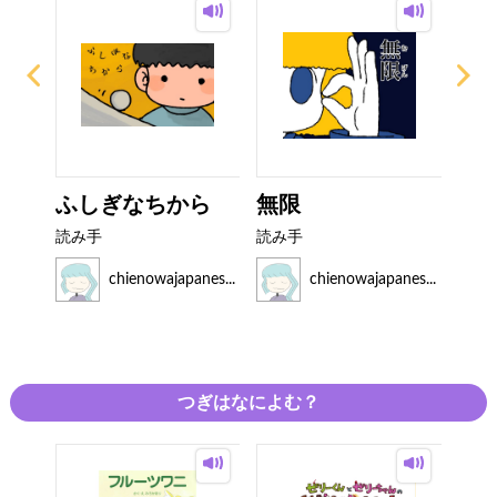
ふしぎなちから
無限
バ
ゃん
読み手
読み手
読み
es...
chienowajapanes...
chienowajapanes...
つぎはなによむ？