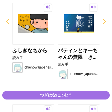
ふしぎなちから
バティンとキーち
フ
ゃんの無限 き...
読み手
読み
読み手
es...
chienowajapanes...
chienowajapanes...
つぎはなによむ？