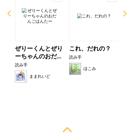
イム
ぜりーくんとぜり
これ、だれの？
ぼ
ーちゃんのおだ...
シ
読み手
読み手
読み
ほこみ
ままれいど