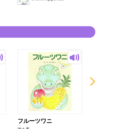
chienowajap
フルーツワニ
これ、だれの