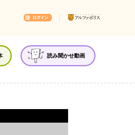
本ひろば
本
読み聞かせ動画