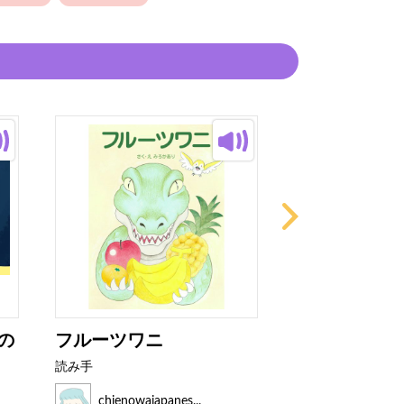
の
フルーツワニ
ひつじを10
ら
読み手
読み手
chienowajapanes...