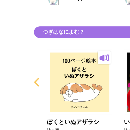
つぎはなによむ？
とぜりーちゃ
ぼくといぬアザラシ
い