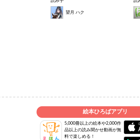
読み手
読
望月 ハク
いど
絵本ひろばアプリ
5,000冊以上の絵本や2,000作
品以上の読み聞かせ動画が無
料で楽しめる！