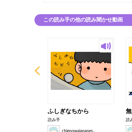
この読み手の他の読み聞かせ動画
ふしぎなちから
無
読み手
読
japanes...
chienowajapanes...