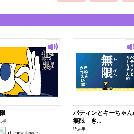
限
バティンとキーちゃん
無限 き...
み手
読み手
chienowajapanes...