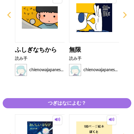
ふしぎなちから
無限
バ
ゃん
読み手
読み手
読み
es...
chienowajapanes...
chienowajapanes...
つぎはなによむ？