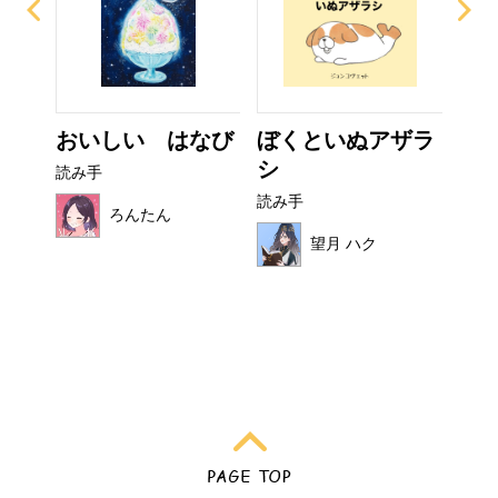
ぜり
おいしい はなび
ぼくといぬアザラ
カ
..
シ
読み手
読み
読み手
ろんたん
望月 ハク