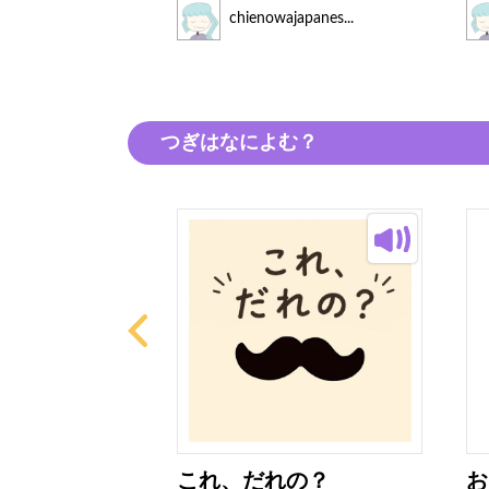
japanes...
chienowajapanes...
つぎはなによむ？
ニ
これ、だれの？
お