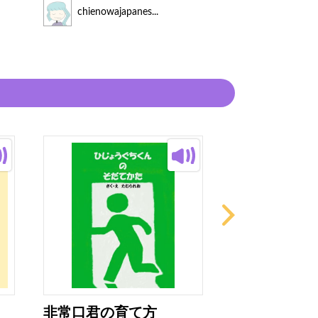
読み手
chienowajapanes...
chienowajap
非常口君の育て方
ぜりーくんと