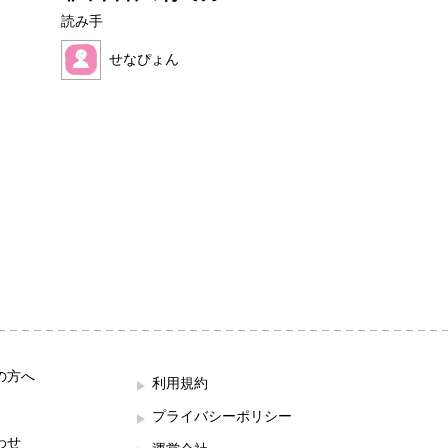
んのおだ...
読み手
読み手
せなぴょん
ままれいど
の方へ
利用規約
プライバシーポリシー
わせ