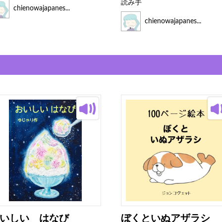
読み手
chienowajapanes...
chienowajapanes...
いしい はなび
ぼくといぬアザラシ