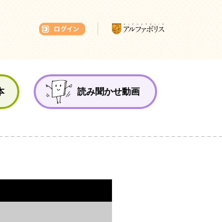
本ひろば
本
読み聞かせ動画