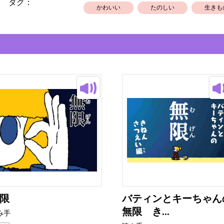
タグ：
かわいい
たのしい
生きも
限
バティンとキーちゃん
無限 き...
み手