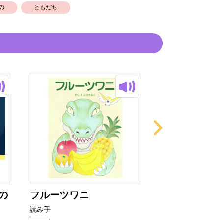
の
ともだち
の
フルーツワニ
ひつじを10
ら
読み手