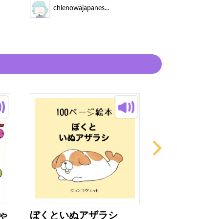
読み手
chienowajapanes...
chienowajap
ゃ
ぼくといぬアザラシ
いかりのスラ