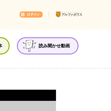
本ひろば
本
読み聞かせ動画