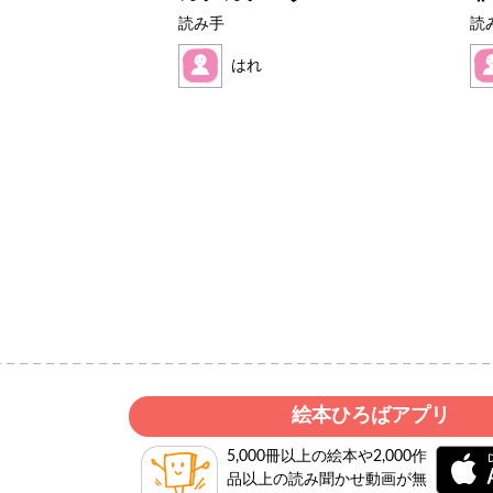
読み手
読
ん
はれ
絵本ひろばアプリ
5,000冊以上の絵本や2,000作
品以上の読み聞かせ動画が無