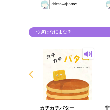
japanes...
chienowajapanes...
つぎはなによむ？
はなび
カチカチバター
非