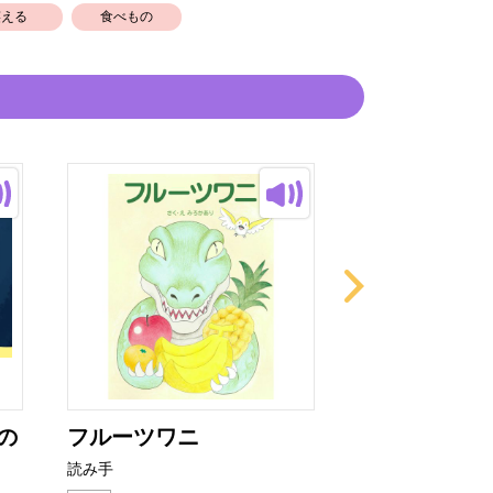
笑える
食べもの
の
フルーツワニ
ひつじを10
ら
読み手