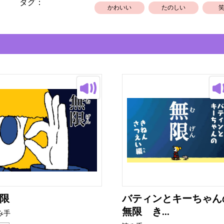
タグ：
かわいい
たのしい
限
バティンとキーちゃん
無限 き...
み手