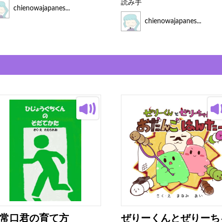
読み手
chienowajapanes...
chienowajapanes...
常口君の育て方
ぜりーくんとぜりーち