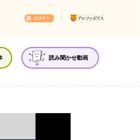
本ひろば
本
読み聞かせ動画