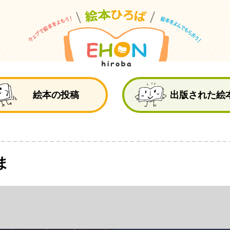
絵
絵本の投稿
出版された絵
ま