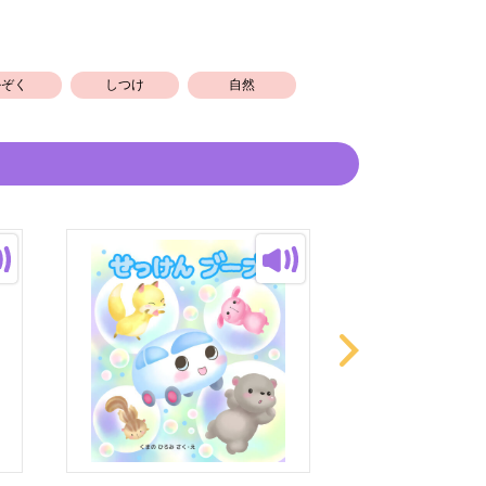
かぞく
しつけ
自然