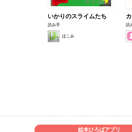
とぜりーちゃ
いかりのスライムたち
カ
読み手
読
ほこみ
いど
絵本ひろばアプリ