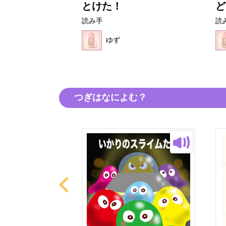
ば
とけた！
ど
読み手
読
ゆず
つぎはなによむ？