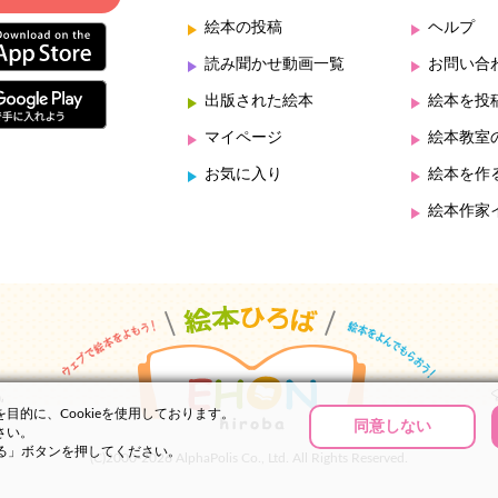
絵本の投稿
ヘルプ
読み聞かせ動画一覧
お問い合
出版された絵本
絵本を投
マイページ
絵本教室
お気に入り
絵本を作
絵本作家
的に、Cookieを使用しております。
同意しない
さい。
する」ボタンを押してください。
(C)2000-2026 AlphaPolis Co., Ltd. All Rights Reserved.