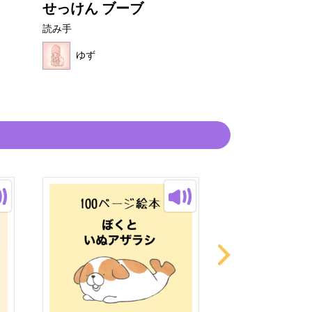
せっけん ブーブ
たべモンスタ
読み手
読み手
ゆず
ゆず