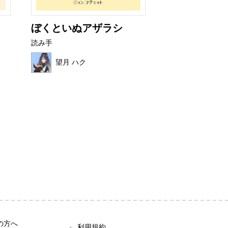
ぼくといぬアザラシ
非常口君の育
読み手
読み手
望月 ハク
せなぴょん
の方へ
利用規約