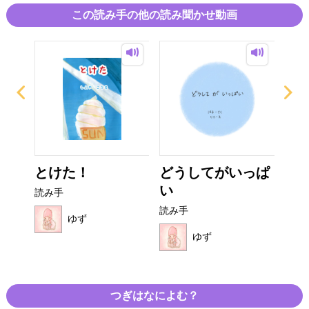
その子が学ランを着だした今更、ストーリーを整え、イラストを
描き起こしました。
この読み手の他の読み聞かせ動画
まだヨチヨチ歩きの小さな子どもたちに届きますように。
とけた！
どうしてがいっぱ
く
い
読み手
読み
読み手
ゆず
ゆず
つぎはなによむ？