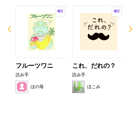
ぜり
フルーツワニ
これ、だれの？
カ
..
読み手
読み手
読み
ほの母
ほこみ