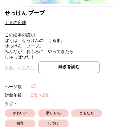
せっけん ブーブ
くまの広珠
この絵本の説明：
ぼくは せっけんの くるま。
せっけん ブーブ。
みんなが おふろに やってきたら
しゅっぱつだ！
続きを読む
さあ、おふろに はいってきたのは、だれかな？
お風呂が大好きな子もいれば、お風呂が嫌いな子、シャワーが苦
15
ページ数：
手な子もいますよね。
でも大丈夫！
対象年齢：
0歳〜1歳
せっけんブーブが走り出せば、みんなお風呂の時間が楽しくなっ
タグ：
てしまうんです！
かわいい
乗りもの
ともだち
★ ★ ★ ★ ★
知育
しつけ
うちの子がまだヨチヨチ歩きだったころ、子どもの好きな「ブー
ブ」の出てくるこの話を考えました。