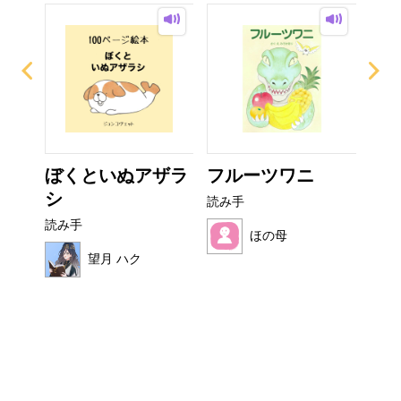
？
ぼくといぬアザラ
フルーツワニ
ぜ
シ
ーち
読み手
読み手
読み
ほの母
望月 ハク