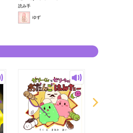
読み手
読み手
ゆず
ゆず