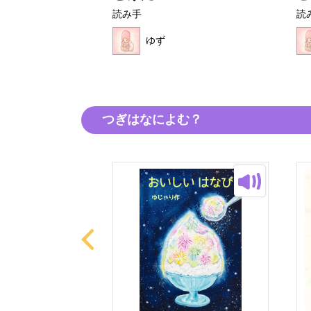
読み手
読
ゆず
つぎはなによむ？