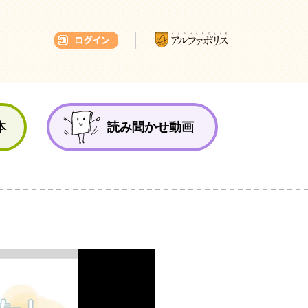
本ひろば
本
読み聞かせ動画