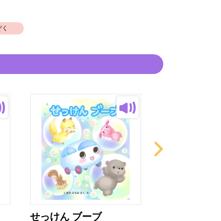
ぞく
せっけん ブーブ
たべモンスタ