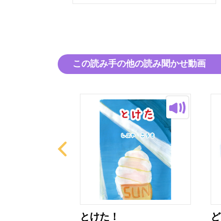
この読み手の他の読み聞かせ動画
ば
とけた！
ど