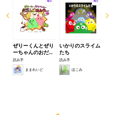
ザラ
ぜりーくんとぜり
いかりのスライム
カ
ーちゃんのおだ...
たち
読み
読み手
読み手
ままれいど
ほこみ