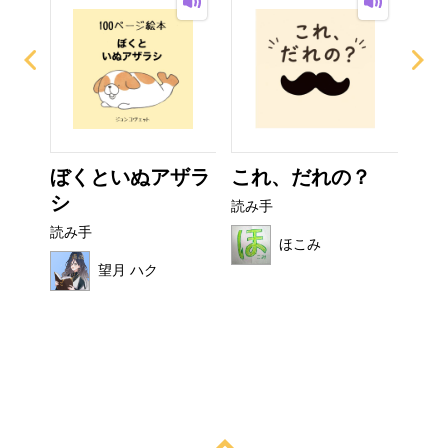
ぼくといぬアザラ
これ、だれの？
お
シ
読み手
読み
読み手
ほこみ
望月 ハク