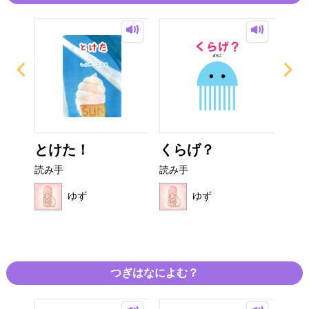
とけた！
くらげ？
せ
読み手
読み手
読み
ゆず
ゆず
つぎはなによむ？