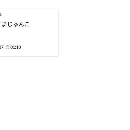
手
ぐまじゅんこ
27
01:10