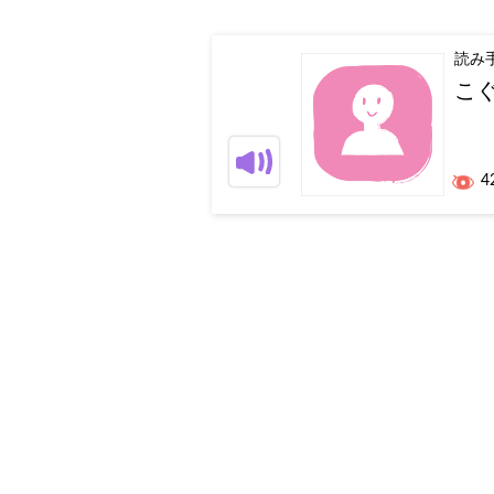
読み
こ
4