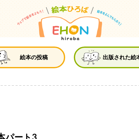
絵
絵本の投稿
出版された絵
本パート3