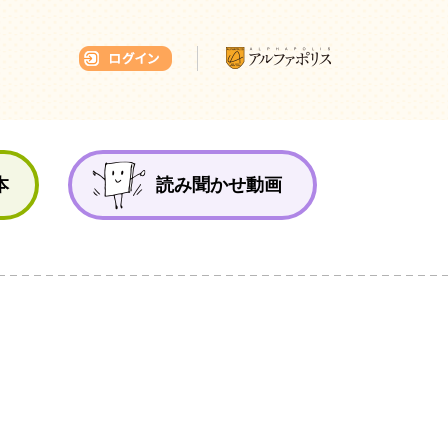
本ひろば
本
読み聞かせ動画