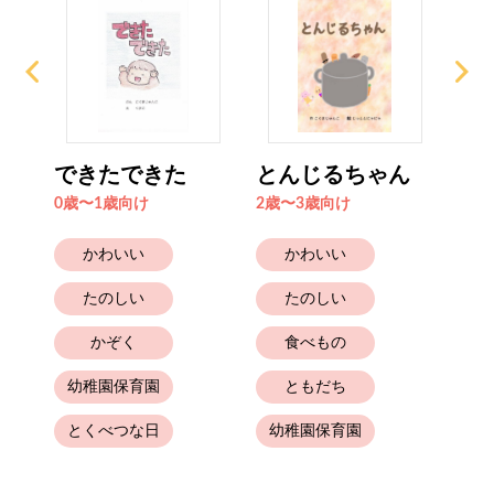
ゃれ
できたできた
とんじるちゃん
お
0歳〜1歳向け
2歳〜3歳向け
0歳
かわいい
かわいい
たのしい
たのしい
かぞく
食べもの
幼
幼稚園保育園
ともだち
とくべつな日
幼稚園保育園