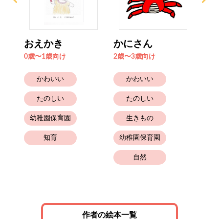
ム
おえかき
かにさん
と
0歳〜1歳向け
2歳〜3歳向け
2歳
かわいい
かわいい
たのしい
たのしい
幼稚園保育園
生きもの
知育
幼稚園保育園
自然
幼
作者の絵本一覧