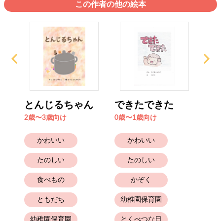
この作者の他の絵本
いう
とんじるちゃん
できたできた
お
2歳〜3歳向け
0歳〜1歳向け
0歳
かわいい
かわいい
たのしい
たのしい
食べもの
かぞく
幼
ともだち
幼稚園保育園
幼稚園保育園
とくべつな日