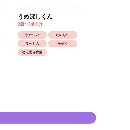
うめぼしくん
できたできた
2歳〜3歳向け
0歳〜1歳向け
かわいい
たのしい
かわいい
食べもの
かぞく
かぞく
幼稚園保育園
とくべつな日