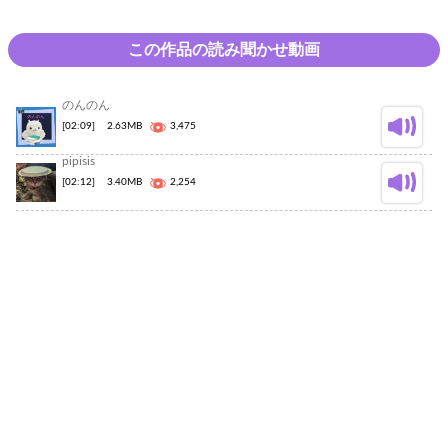
この作品の読み聞かせ動画
のんのん
[02:09]
2.63MB
3,475
pipisis
[02:12]
3.40MB
2,254