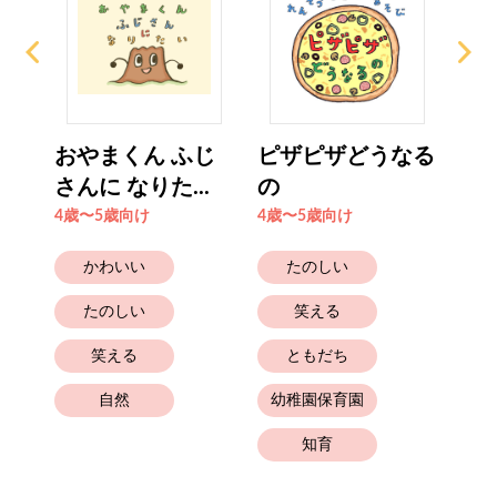
おも
おやまくん ふじ
ピザピザどうなる
た
ん
さんに なりた...
の
い
4歳〜5歳向け
4歳〜5歳向け
6歳
かわいい
たのしい
たのしい
笑える
笑える
ともだち
自然
幼稚園保育園
知育