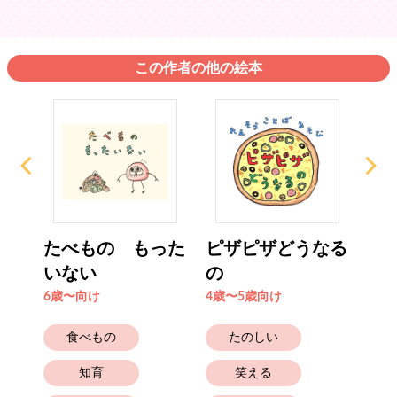
この作者の他の絵本
ゅ〜
たべもの もった
ピザピザどうなる
お
いない
の
さん
6歳〜向け
4歳〜5歳向け
4歳
食べもの
たのしい
知育
笑える