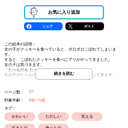
お気に入り追加
シェア
ポスト
この絵本の説明：
女の子がクッキーを食べていると、ポロポロこぼれてしまいま
す。
すると、こぼれたクッキーを食べにアリがやってきました。
女の子は気づきます。
「たべものを たべに なにかが くるんだね」
続きを読む
女の子がたべものを置くと、いろいろなものがやって来ます。
さあ、「なにがくるかな？」
ちょっとミステリー。
19
ページ数：
対象年齢：
4歳〜5歳
タグ：
かわいい
たのしい
笑える