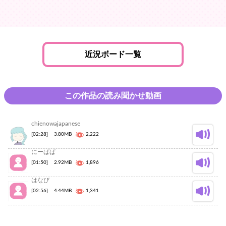
近況ボード一覧
この作品の読み聞かせ動画
chienowajapanese
[02:28]
3.80MB
2,222
にーぱぱ
[01:50]
2.92MB
1,896
はなび
[02:56]
4.44MB
1,341