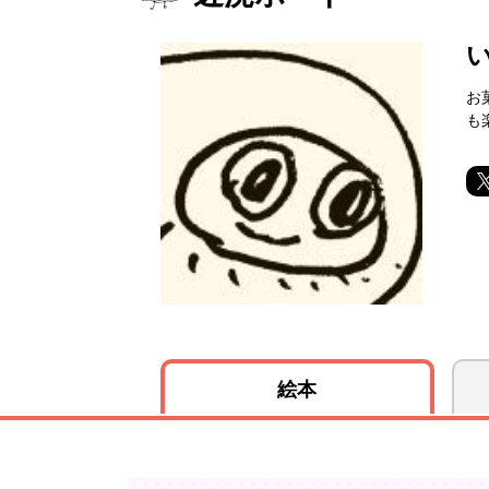
お
も
絵本