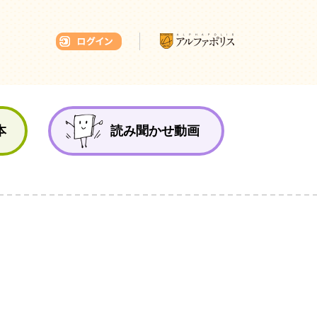
本ひろば
本
読み聞かせ動画