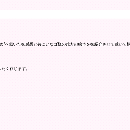
ゆめ"へ戴いた御感想と共にいなば様の此方の絵本を御紹介させて戴いて
戴きたく存じます。