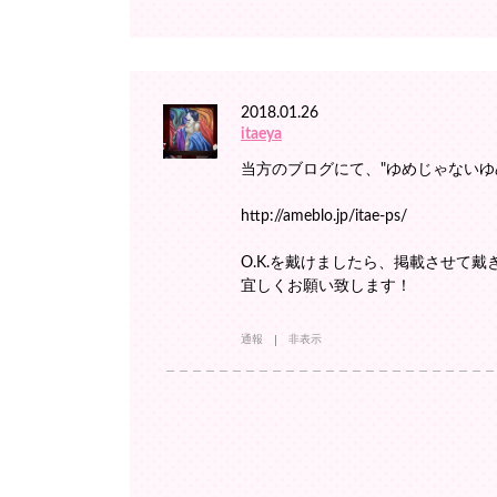
2018.01.26
itaeya
当方のブログにて、"ゆめじゃない
http://ameblo.jp/itae-ps/
O.K.を戴けましたら、掲載させて
宜しくお願い致します！
通報
非表示