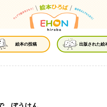
絵
絵本の投稿
出版された絵
で ぼうけん