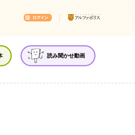
本ひろば
本
読み聞かせ動画