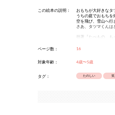
この絵本の説明：
おもちが大好きなタ
うちの庭でおもちを
空を飛び、雪山へ行
さあ、タツマくんは
拙著『たべもの も
16
ページ数：
対象年齢：
4歳〜5歳
たのしい
笑
タグ：