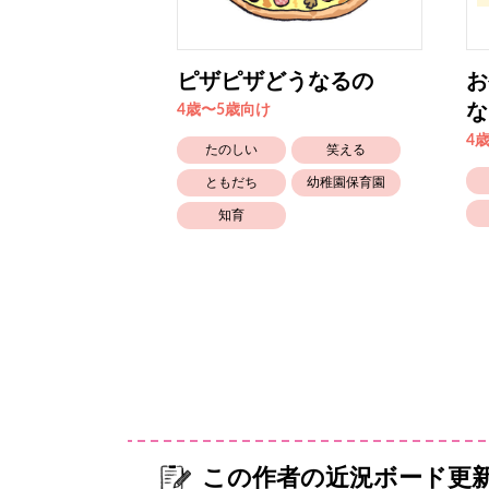
ちゅ〜
ピザピザどうなるの
お
な
4歳〜5歳向け
4
生きもの
たのしい
笑える
知育
ともだち
幼稚園保育園
知育
この作者の近況ボード更