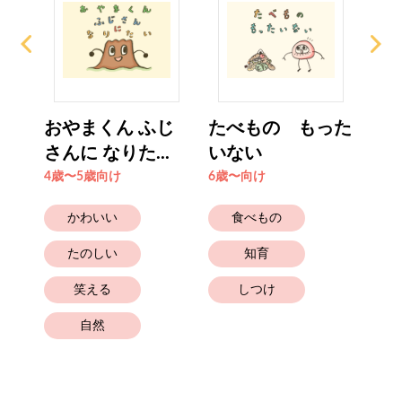
ショ
おやまくん ふじ
たべもの もった
ピ
さんに なりた...
いない
の
4歳〜5歳向け
6歳〜向け
4歳
かわいい
食べもの
たのしい
知育
笑える
しつけ
自然
幼