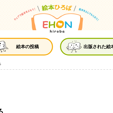
絵
絵本の投稿
出版された絵
る
る