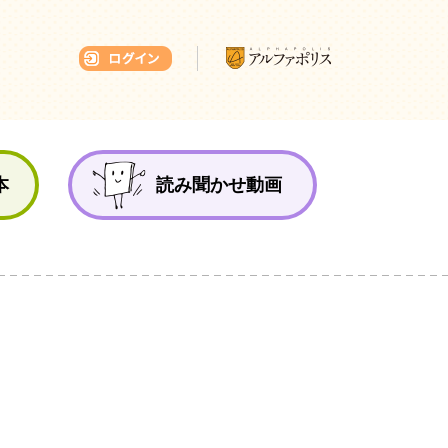
本ひろば
本
読み聞かせ動画