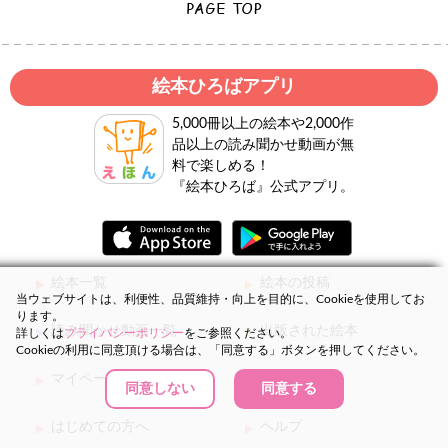
絵本ひろばアプリ
5,000冊以上の絵本や2,000作
品以上の読み聞かせ動画が無
料で楽しめる！
『絵本ひろば』公式アプリ。
絵本一覧
絵本の投稿
当ウェブサイトは、利便性、品質維持・向上を目的に、Cookieを使用してお
ります。
読み聞かせ動画一覧
出版された絵本
詳しくは
プライバシーポリシー
をご参照ください。
Cookieの利用に同意頂ける場合は、「同意する」ボタンを押してください。
マイページ
お気に入り
同意しない
同意する
はじめての方へ
ヘルプ