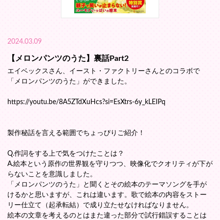
2024.03.09
【メロンパンツのうた】裏話Part2
エイベックスさん、イースト・ファクトリーさんとのコラボで
「メロンパンツのうた」ができました。
https://youtu.be/8A5ZTdXuHcs?si=EsXtrs-6y_kLEIPq
製作秘話を言える範囲でちょっぴりご紹介！
Q.作詞をする上で気をつけたことは？
A.絵本という原作の世界観を守りつつ、映像化でクオリティが下が
らないことを意識しました。
「メロンパンツのうた」と聞くとその絵本のテーマソングを手が
けるかと思いますが、これは違います。歌で絵本の内容をストー
リー仕立て（起承転結）で成り立たせなければなりません。
絵本の文章を考えるのとはまた違った部分で試行錯誤することは