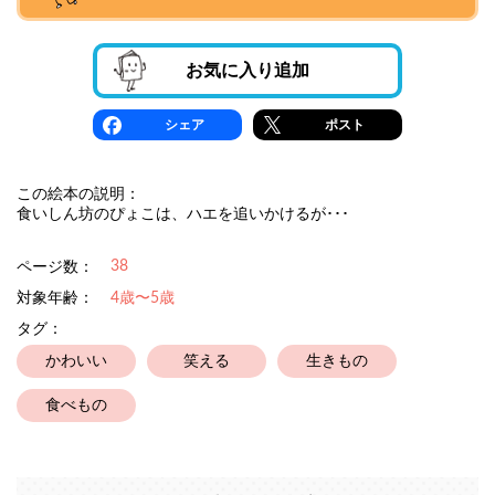
お気に入り追加
シェア
ポスト
この絵本の説明：
食いしん坊のぴょこは、ハエを追いかけるが･･･
38
ページ数：
対象年齢：
4歳〜5歳
タグ：
かわいい
笑える
生きもの
食べもの