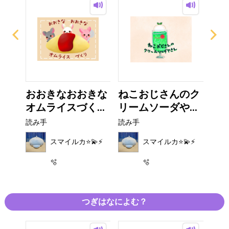
おおきなおおきな
ねこおじさんのク
ウ
オムライスづく...
リームソーダや...
読み
読み手
読み手
⚡️
スマイルカ⭐️💫⚡️
スマイルカ⭐️💫⚡️
🫧
🫧
つぎはなによむ？