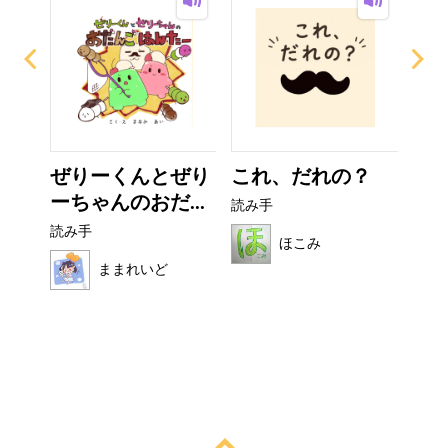
ー
ぜりーくんとぜり
これ、だれの？
お
ーちゃんのおだ...
読み手
読み
読み手
ほこみ
ままれいど