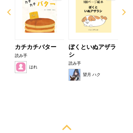
なび
カチカチバター
ぼくといぬアザラ
非
シ
読み手
読み
読み手
はれ
望月 ハク