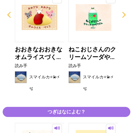
ち
おおきなおおきな
ねこおじさんのク
ウ
オムライスづく...
リームソーダや...
読み
読み手
読み手
⚡️
スマイルカ⭐️💫⚡️
スマイルカ⭐️💫⚡️
🫧
🫧
つぎはなによむ？