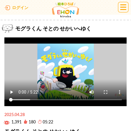
絵本ひろば
ログイン
モグラくん そとの せかいへゆく
2025.04.28
1,391
180
05:22