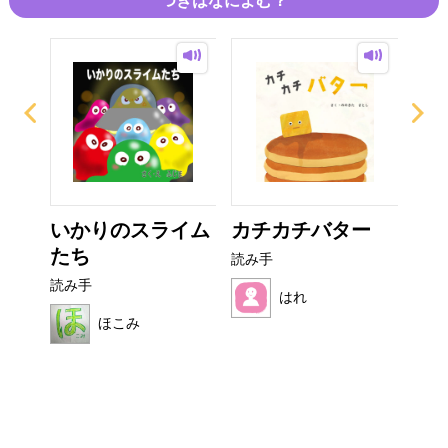
つぎはなによむ？
ザラ
いかりのスライム
カチカチバター
フ
たち
読み手
読み
読み手
はれ
ほこみ