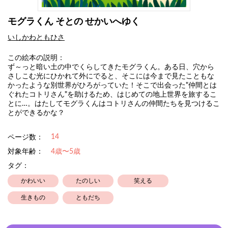
モグラくん そとの せかいへゆく
いしかわともひさ
この絵本の説明：
ず～っと暗い土の中でくらしてきたモグラくん。ある日、穴から
さしこむ光にひかれて外にでると、そこには今まで見たこともな
かったような別世界がひろがっていた！そこで出会った"仲間とは
ぐれたコトリさん"を助けるため、はじめての地上世界を旅するこ
とに…。はたしてモグラくんはコトリさんの仲間たちを見つけるこ
とができるかな？
14
ページ数：
対象年齢：
4歳〜5歳
タグ：
かわいい
たのしい
笑える
生きもの
ともだち