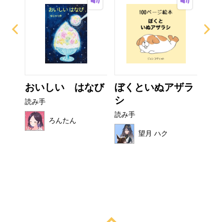
ぜり
おいしい はなび
ぼくといぬアザラ
フ
..
シ
読み手
読み
読み手
ろんたん
望月 ハク