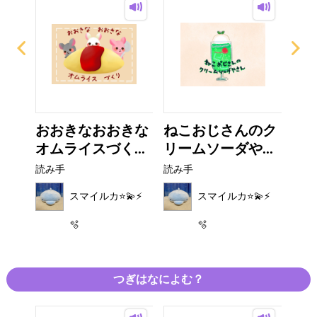
ち
おおきなおおきな
ねこおじさんのク
ウ
オムライスづく...
リームソーダや...
読み
読み手
読み手
⚡️
スマイルカ⭐️💫⚡️
スマイルカ⭐️💫⚡️
🫧
🫧
つぎはなによむ？